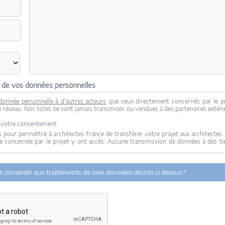
n de vos données personnelles
donnée personnelle à d'autres acteurs
que ceux directement concernés par le p
son réseau. Nos listes ne sont jamais transmises ou vendues à des partenaires extéri
c votre consentement.
 pour permettre à architectes-france de transférer votre projet aux architectes.
re concernée par le projet y ont accès. Aucune transmission de données à des ti
tectes-france.com et les architectes de notre réseau dans le cadre de la qualific
 et consentir aux traitements de mes données décrits ci dessus.*
urant à partir des derniers contacts effectifs entre architectes-france et vo
rt avec ce projet et qui serait en relation avec architectes-france.
ez exercer votre droit d'accès aux données vous concernant et les faire rectifi
u Mirail - 33370 Artigues-près Bordeaux. Tél. 05.47.74.51.01 -
contact@architec