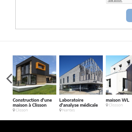
Construction d'une
Laboratoire
maison WL
'une
maison à Clisson
d'analyse médicale
Clissson
é
Clisson
Nantes