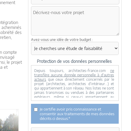
ronnement
ntégration
es acheminés
sobriété des
retien,
Avez-vous une idée de votre budget :
 en compte
envisagé
Protection de vos données personnelles
i, le projet
a et
Depuis toujours, architectes-france.com
ne
transfère aucune donnée personnelle à d'autres
acteurs
que ceux directement concernés par le
projet (architectes, architectes d'intérieur...) et
qui appartiennent à son réseau. Nos listes ne sont
jamais transmises ou vendues à des partenaires
extérieurs, même si ceux-ci appartiennent au
domaine de la construction.
Toute modification dans ce domaine ne serait
Je certifie avoir pris connaissance et
effectuée qu'avec votre consentement.
consentir aux traitements de mes données
Je consens à ce que mes données personnelles
décrits ci dessus.*
soient collectées pour permettre à architectes-
france de transférer votre projet aux architectes.
Seul Architectes-france, ses équipes internes et la