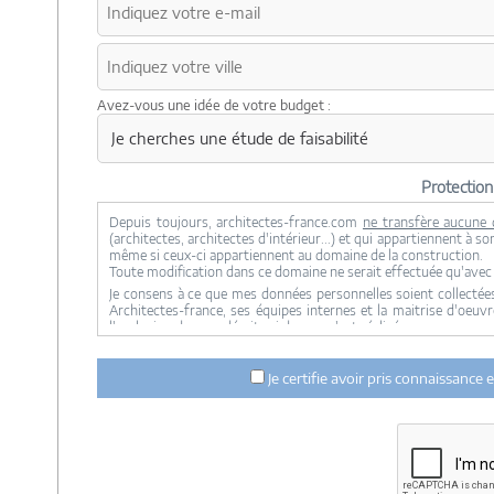
Avez-vous une idée de votre budget :
Protectio
Depuis toujours, architectes-france.com
ne transfère aucune 
(architectes, architectes d'intérieur...) et qui appartiennent à 
même si ceux-ci appartiennent au domaine de la construction.
Toute modification dans ce domaine ne serait effectuée qu'ave
Je consens à ce que mes données personnelles soient collectées
Architectes-france, ses équipes internes et la maitrise d'oeuv
l'exclusion de ceux décrits ci dessus n'est réalisée.
Mes données téléphoniques seront uniquement utilisées par Archi
et du suivi de mon projet.
Je certifie avoir pris connaissance
Les données sont conservées pendant une durée de 18 mois co
architectes-france et un membre de la maitrise d'oeuvre en rappo
Conformément à la
loi « informatique et libertés »
, vous pouv
contactant : Architectes-france, 23 avenue du Mirail - parc d
france.com