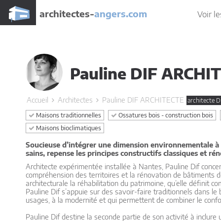
architectes-
angers.com
Voir le
Pauline DIF ARCHI
Accueil
Architectes
Pauline DIF ARCHITECTE
architecte 
Maisons traditionnelles
Ossatures bois - construction bois
Maisons bioclimatiques
Soucieuse d’intégrer une dimension environnementale à sa
sains, repense les principes constructifs classiques et rén
Architecte expérimentée installée à Nantes, Pauline Dif concent
compréhension des territoires et la rénovation de bâtiments de 
architecturale la réhabilitation du patrimoine, qu’elle définit 
Pauline Dif s’appuie sur des savoir-faire traditionnels dans l
usages, à la modernité et qui permettent de combiner le confo
Pauline Dif destine la seconde partie de son activité à inclu