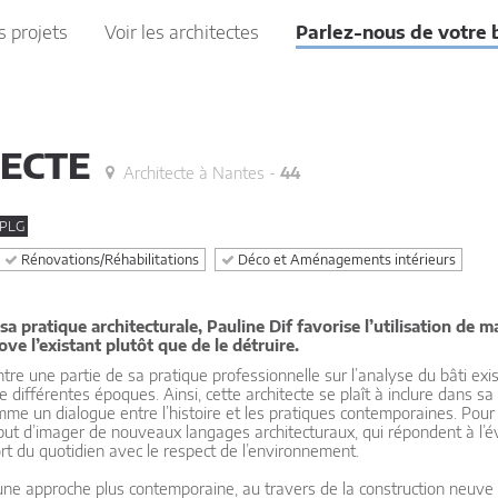
s projets
Voir les architectes
Parlez-nous de votre 
TECTE
Architecte à Nantes -
44
DPLG
Rénovations/Réhabilitations
Déco et Aménagements intérieurs
 pratique architecturale, Pauline Dif favorise l’utilisation de m
ove l’existant plutôt que de le détruire.
re une partie de sa pratique professionnelle sur l’analyse du bâti exis
différentes époques. Ainsi, cette architecte se plaît à inclure dans sa
comme un dialogue entre l’histoire et les pratiques contemporaines. Pour 
e but d’imager de nouveaux langages architecturaux, qui répondent à l’é
rt du quotidien avec le respect de l’environnement.
re une approche plus contemporaine, au travers de la construction neuv