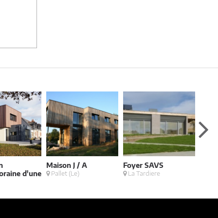
n
Maison J / A
Foyer SAVS
Exte
raine d'une
Pallet (Le)
La Tardiere
Cou
é