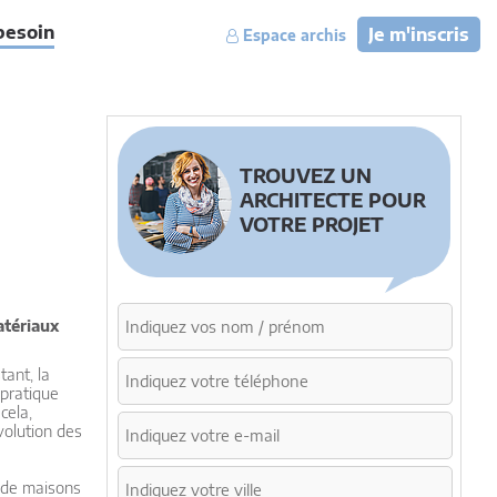
besoin
Je m'inscris
Espace archis
TROUVEZ UN
ARCHITECTE POUR
VOTRE PROJET
atériaux
tant, la
 pratique
cela,
volution des
e de maisons