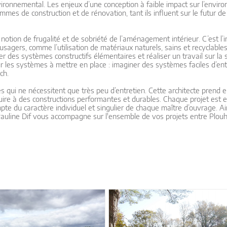
vironnemental. Les enjeux d’une conception à faible impact sur l’envi
es de construction et de rénovation, tant ils influent sur le futur de
notion de frugalité et de sobriété de l’aménagement intérieur. C’est l’i
usagers, comme l’utilisation de matériaux naturels, sains et recyclabl
er des systèmes constructifs élémentaires et réaliser un travail sur la 
r les systèmes à mettre en place : imaginer des systèmes faciles d’ent
ch.
bles qui ne nécessitent que très peu d’entretien. Cette architecte prend
uire à des constructions performantes et durables. Chaque projet est 
du caractère individuel et singulier de chaque maître d’ouvrage. Ains
Pauline Dif vous accompagne sur l'ensemble de vos projets entre Plouh