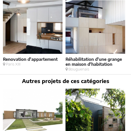
Renovation d'appartement
Réhabilitation d'une grange
C
Paris XIII
en maison d'habitation
d
Bouguenais
Autres projets de ces catégories