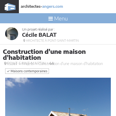
architectes-
angers.com
Menu
Un projet réalisé par :
Cécile BALAT
ARCHITECTE À PONT-SAINT-MARTIN
Construction d'une maison
d'habitation
PONT-SAINT-MARTIN -
44
Accueil
Projets
Construction d'une maison d'habitation
Maisons contemporaines